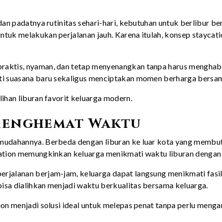
 dan padatnya rutinitas sehari-hari, kebutuhan untuk berlibur 
tuk melakukan perjalanan jauh. Karena itulah, konsep staycati
raktis, nyaman, dan tetap menyenangkan tanpa harus menghabi
ati suasana baru sekaligus menciptakan momen berharga bersam
lihan liburan favorit keluarga modern.
 Menghemat Waktu
mudahannya. Berbeda dengan liburan ke luar kota yang membutu
cation memungkinkan keluarga menikmati waktu liburan dengan l
jalanan berjam-jam, keluarga dapat langsung menikmati fasilit
isa dialihkan menjadi waktu berkualitas bersama keluarga.
ion menjadi solusi ideal untuk melepas penat tanpa perlu menga