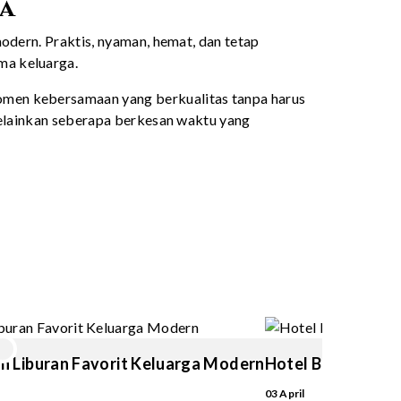
a
modern. Praktis, nyaman, hemat, dan tetap
ma keluarga.
omen kebersamaan yang berkualitas tanpa harus
 melainkan seberapa berkesan waktu yang
an Liburan Favorit Keluarga Modern
Hotel Bintang 4 
03 April