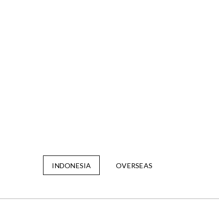
INDONESIA
OVERSEAS